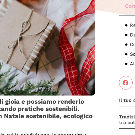
Con
Re
De
Co
Sc
Al
Il tuo
di gioia e possiamo renderlo
ando pratiche sostenibili.
 Natale sostenibile, ecologico
Tradiz
tra cu