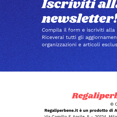
Iscriviti al
newsletter
Compila il form e iscriviti alla
Riceverai tutti gli aggiornamen
organizzazioni e articoli esclus
© C
Regaliperbene.it è un prodotto di 
Via Camillo F. Aprile, 5 – 20124, Mil