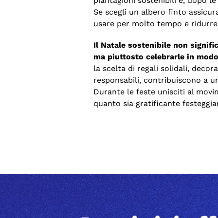
piantagioni sostenibili e, dopo le
Se scegli un albero finto assicura
usare per molto tempo e ridurre
Il Natale sostenibile non signific
ma piuttosto celebrarle in mod
la scelta di regali solidali, deco
responsabili, contribuiscono a un
Durante le feste unisciti al mov
quanto sia gratificante festeggia