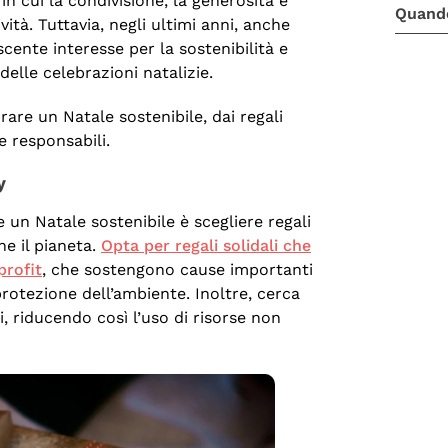
n cui la condivisione, la generosità e
Quando
vità. Tuttavia, negli ultimi anni, anche
scente interesse per la sostenibilità e
delle celebrazioni natalizie.
are un Natale sostenibile, dai regali
e responsabili.
y
e un Natale sostenibile è scegliere regali
he il pianeta.
Opta per regali solidali che
profit
, che sostengono cause importanti
protezione dell’ambiente. Inoltre, cerca
i, riducendo così l’uso di risorse non