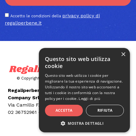
privacy policy di
Accetto le condizioni della
regaliperbene.it
×
Questo sito web utilizza
cookie
Questo sito web utilizza i cookie per
© Copyright 2026 – Atlantis Company SRL – All Rights
migliorare la tua esperienza di navigazione.
Reserved
Utilizzando il nostro sito web acconsenti a
Regaliperbene.it è un prodotto di Atlantis
tutti i cookie in conformità con la nostra
Company Srl
policy per i cookie.
Leggi di più
Via Camillo F. Aprile, 5 – 20124, Milano
ACCETTA
RIFIUTA
02 36752961 – info@atlantiscompany.it
Privacy Policy
–
Cookie Policy
MOSTRA DETTAGLI